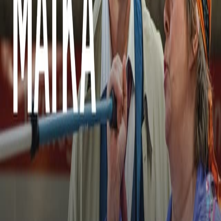
Matka
Esittely
TV-lähetykset
Uutiset
Klipit