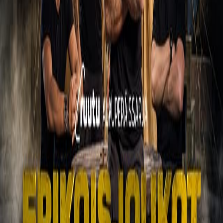
Erikoisjoukot
Esittely
TV-lähetykset
Uutiset
Klipit
Erikoisjoukkojen 5. kausi pakottaa jälleen kokelaat
kohtaamaan omat henkiset ja fyysiset rajansa. 15 uutta
kokelasta astuu vapaaehtoisesti leirille, joka vie heidät
syvälle psyykkisen ja fyysisen kestävyyden ytimeen.
Yhdentoista vuorokauden mittainen testi kertoo, ketkä
lopulta pystyvät läpäisemään Erikoisjoukkojen pääsykoetta
simuloivan leirin ja voittamaan itsensä.
Katso Ruudussa