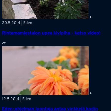
20.5.2014 | Eden
Rintamamiestalon upea kivipiha - katso video!
12.5.2014 | Eden
Eden-ohjelman juontaja antaa vinkkejä kodin