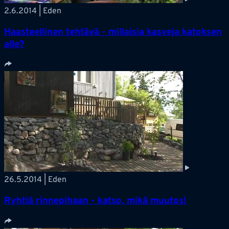
2.6.2014 | Eden
Haasteellinen tehtävä - millaisia kasveja katoksen
alle?
26.5.2014 | Eden
Ryhtiä rinnepihaan - katso, mikä muutos!