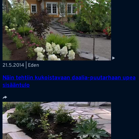
21.5.2014 | Eden
Näin tehtiin kukoistavaan daalia-puutarhaan upea
sisääntulo