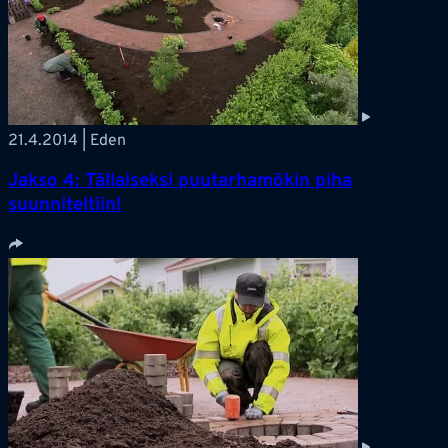
21.4.2014 | Eden
Jakso 4: Tällaiseksi puutarhamökin piha
suunniteltiin!