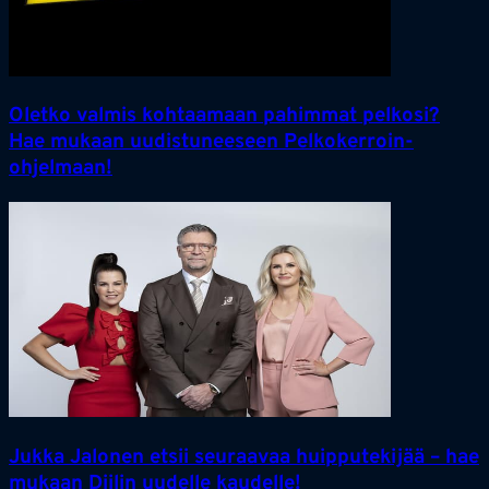
Oletko valmis kohtaamaan pahimmat pelkosi?
Hae mukaan uudistuneeseen Pelkokerroin-
ohjelmaan!
Jukka Jalonen etsii seuraavaa huipputekijää – hae
mukaan Diilin uudelle kaudelle!