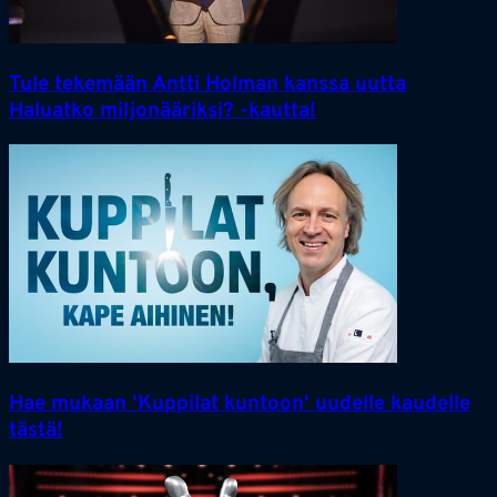
Tule tekemään Antti Holman kanssa uutta
Haluatko miljonääriksi? -kautta!
Hae mukaan 'Kuppilat kuntoon' uudelle kaudelle
tästä!